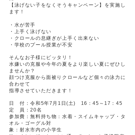
【泳げない子をなくそうキャンペーン】を実施し
ます！
・水が苦手
・上手く泳げない
・クロールの息継ぎが上手く出来ない
・学校のプール授業が不安
そんなお子様にピッタリ！
水嫌いの克服や今年の夏をより楽しい夏にぜひし
ませんか？
顔つけ克服から面被りクロールなど個々の泳力に
合わせて
指導させていただきます！
日 付：令和5年7月1日(土) 16：45～17：45
定 員：20名
参加費：無料持ち物：水着・スイムキャップ・タ
オル・ゴーグル対
象：射水市内の小学生