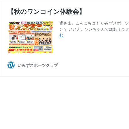
【秋のワンコイン体験会】
皆さま、こんにちは！ いみずスポーツ
ン？ いいえ、ワンちゃんではありませ
【秋
む
の
ワ
ン
コ
イ
いみずスポーツクラブ
ン
体
験
会】