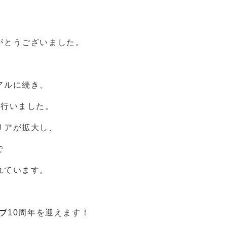
。
がとうございました。
アルに続き、
を行いました。
リアが拡大し、
で
れています。
ブ
10周年を迎えます！