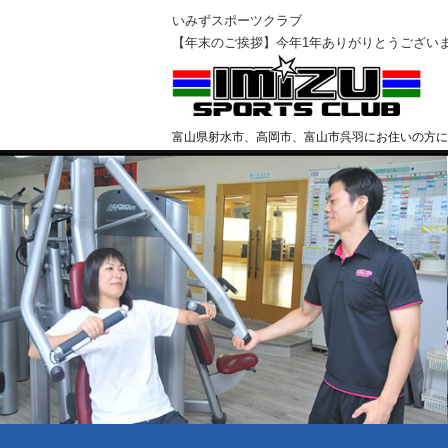
いみずスポーツクラブ
【年末のご挨拶】今年1年ありがりとうござい
富山県射水市、高岡市、富山市呉羽にお住いの方に
クラブ