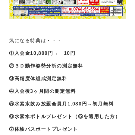
気になる特典は・・・
①入会金10,800円→ 10円
②３Ｄ動作姿勢分析の測定無料
③高精度体組成測定無料
④入会後3ヶ月間の測定無料
⑤水素水飲み放題会員月1,080円→初月無料
⑥水素水ボトルプレゼント（⑤を適用した方）
⑦体験パスポートプレゼント