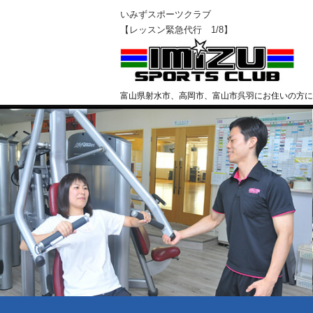
いみずスポーツクラブ
【レッスン緊急代行 1/8】
富山県射水市、高岡市、富山市呉羽にお住いの方に
クラブ