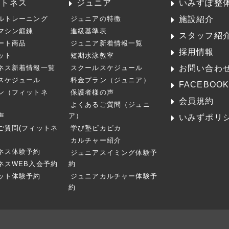
ットネス
ジュニア
いみすぽ整
施設紹介
ルトレーニング
ジュニアの特徴
マシン鍛錬
進級基準表
スタッフ紹
ート商品
ジュニア新着情報一覧
採用情報
ット
短期水泳教室
お問い合わ
ネス新着情報一覧
スクールスケジュール
スケジュール
料金プラン（ジュニア）
FACEBOO
ン（フィットネ
保護者様の声
会員規約
よくあるご質問（ジュニ
声
ア）
いみずポリ
ご質問(フィットネ
学び塾ピカピカ
カルチャー紹介
ネス体験予約
ジュニアスイミング体験予
ネスWEB入会予約
約
ット体験予約
ジュニアカルチャー体験予
約