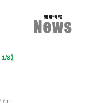
/8】
ります。