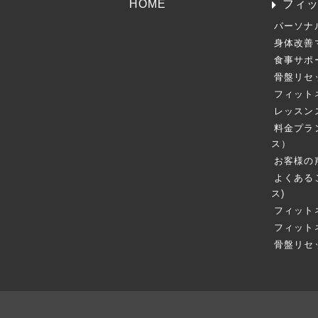
HOME
フィ
パーソナ
身体改善
食事サポ
骨盤リセ
フィット
レッスン
料金プラ
ス）
お客様の
よくある
ス)
フィット
フィット
骨盤リセ