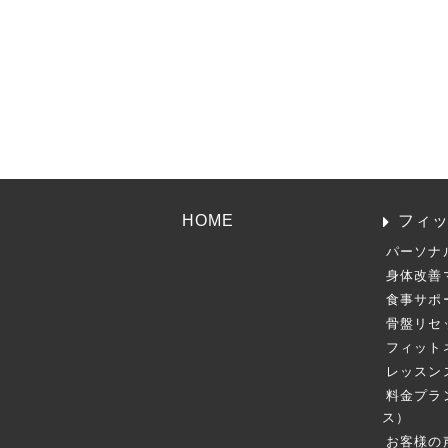
HOME
フィ
パーソナ
身体改善
食事サポ
骨盤リセ
フィット
レッスン
料金プラ
ス）
お客様の