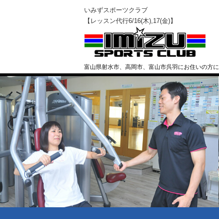
いみずスポーツクラブ
【レッスン代行6/16(木),17(金)】
富山県射水市、高岡市、富山市呉羽にお住いの方に
クラブ