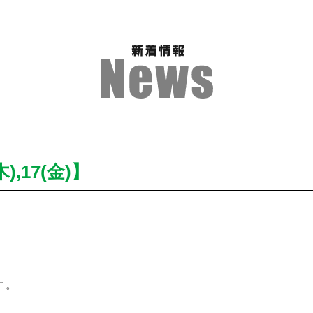
,17(金)】
す。