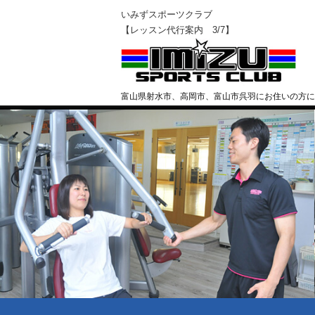
いみずスポーツクラブ
【レッスン代行案内 3/7】
富山県射水市、高岡市、富山市呉羽にお住いの方に
クラブ