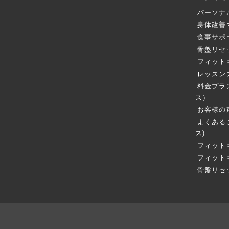
パーソナ
身体改善
食事サポ
骨盤リセ
フィット
レッスン
料金プラ
ス）
お客様の
よくある
ス)
フィット
フィット
骨盤リセ