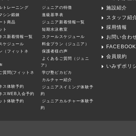
施設紹介
ルトレーニング
ジュニアの特徴
マシン鍛錬
進級基準表
スタッフ紹
ート商品
ジュニア新着情報一覧
採用情報
ット
短期水泳教室
お問い合わ
ネス新着情報一覧
スクールスケジュール
スケジュール
料金プラン（ジュニア）
FACEBOO
ン（フィットネ
保護者様の声
会員規約
よくあるご質問（ジュニ
声
ア）
いみずポリ
ご質問(フィットネ
学び塾ピカピカ
カルチャー紹介
ネス体験予約
ジュニアスイミング体験予
ネスWEB入会予約
約
ット体験予約
ジュニアカルチャー体験予
約